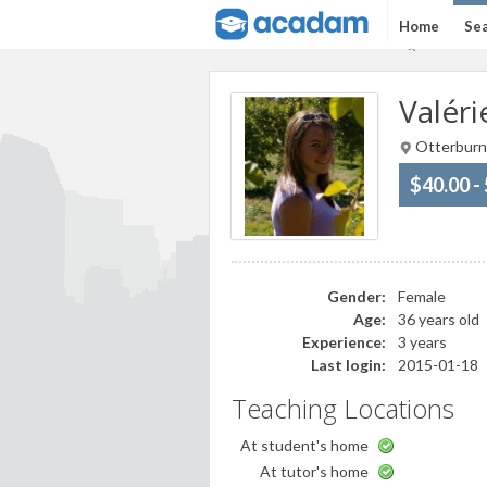
Home
Sea
Valéri
Otterburn
$40.00 -
Gender:
Female
Age:
36 years old
Experience:
3 years
Last login:
2015-01-18
Teaching Locations
At student's home
At tutor's home