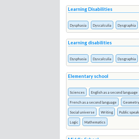
Learning Disabilities
Dysphasia
Dyscalculia
Dysgraphia
Learning disabilities
Dysphasia
Dyscalculia
Dysgraphia
Elementary school
Sciences
English as a second language
French as a second language
Geometr
Social universe
Writing
Public speak
Logic
Mathematics