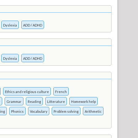
Dyslexia
ADD / ADHD
Dyslexia
ADD / ADHD
Ethics and religious culture
French
y
Grammar
Reading
Litterature
Homework help
ing
Phonics
Vocabulary
Problem solving
Arithmetic