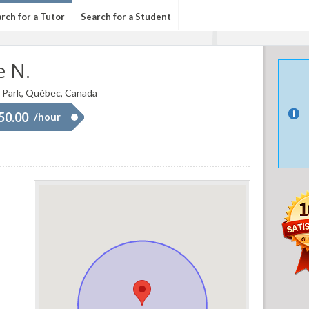
rch for a Tutor
Search for a Student
e N.
 Park, Québec, Canada
 50.00
/hour