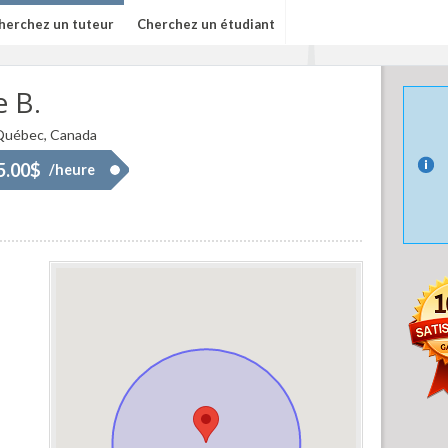
herchez un tuteur
Cherchez un étudiant
e B.
 Québec, Canada
45.00$
/heure