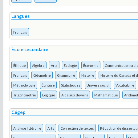
Langues
Français
École secondaire
Éthique
Algèbre
Arts
Écologie
Économie
Communication oral
Français
Géométrie
Grammaire
Histoire
Histoire du Canada et
Méthodologie
Écriture
Statistiques
Univers social
Vocabulaire
Trigonométrie
Logique
Aide aux devoirs
Mathématique
Arithmé
Cégep
Analyse littéraire
Arts
Correction de textes
Rédaction de dissertat