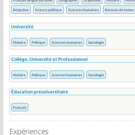
Français langue seconde
Géographie
Graphisme
Histoire
Métho
Rédaction
Science politique
Sciences humaines
Révision de textes
Université
Histoire
Politique
Sciences humaines
Sociologie
Collège, Université et Professionnel
Histoire
Politique
Sciences humaines
Sociologie
Éducation préuniversitaire
Français
Expériences