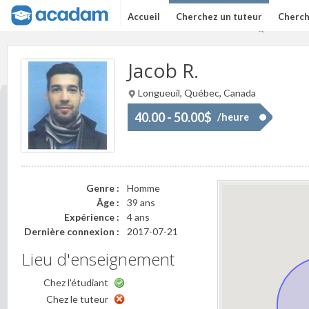
Accueil
Cherchez un tuteur
Cherch
Jacob R.
Longueuil, Québec, Canada
40.00 - 50.00$
/heure
Genre :
Homme
Âge :
39 ans
Expérience :
4 ans
Dernière connexion :
2017-07-21
Lieu d'enseignement
Chez l'étudiant
Chez le tuteur