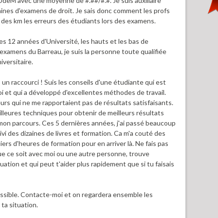
l'UdeM avec une moyenne de #.##/#.#. Je suis auxiliaire
zaines d'examens de droit. Je sais donc comment les profs
à des km les erreurs des étudiants lors des examens.
12 années d'Université, les hauts et les bas de
s examens du Barreau, je suis la personne toute qualifiée
versitaire.
n raccourci ! Suis les conseils d'une étudiante qui est
oi et qui a développé d'excellentes méthodes de travail.
eurs qui ne me rapportaient pas de résultats satisfaisants.
illeures techniques pour obtenir de meilleurs résultats
mon parcours. Ces 5 dernières années, j'ai passé beaucoup
ivi des dizaines de livres et formation. Ca m'a couté des
liers d'heures de formation pour en arriver là. Ne fais pas
ue ce soit avec moi ou une autre personne, trouve
uation et qui peut t'aider plus rapidement que si tu faisais
ssible. Contacte-moi et on regardera ensemble les
ta situation.