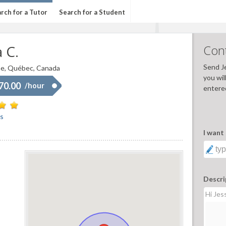
rch for a Tutor
Search for a Student
a C.
Cont
Send J
e, Québec, Canada
you wil
 70.00
/hour
entere
s
I want 
Descri
Hi Jess