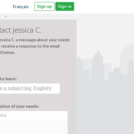
Français
Sign up
Sign in
act Jessica C.
essica C. a message about your needs
l receive a response to the email
d below.
to learn:
ption of your needs:
ica,