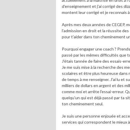
actuellement à la maîtrise en droit à 
d'enseignement et j'ai corrigé des di
montent leur corrigé et je reconnais 
Après mes deux années de CEGEP, mes 
l'admission en droit et la réussite de
pour t'aider dans ton cheminement uni
Pourquoi engager une coach ? Prends u
passé par les mêmes difficultés que t
J'étais tannée de faire des essais-err
Je me suis mise à la recherche des me
scolaires et être plus heureuse dans 
de temps à me renseigner. J'ai lu et su
milliers de dollars en argent et des mil
comme moi et arrête l'essai-erreur. Q
quelqu'un qui est déjà passé par ta sit
ton cheminement seul.
Je suis une personne enjouée et acce
services qui correspondent le mieux à 