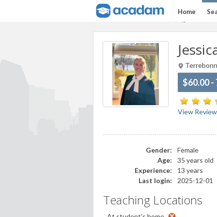
Home
Sea
Jessic
Terrebonn
$60.00 -
View Review
Gender:
Female
Age:
35 years old
Experience:
13 years
Last login:
2025-12-01
Teaching Locations
At student's home