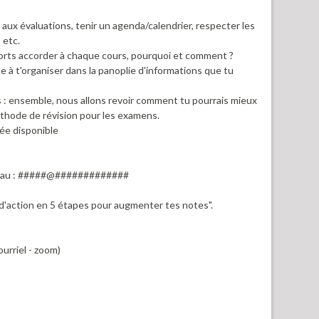
 aux évaluations, tenir un agenda/calendrier, respecter les
 etc.
efforts accorder à chaque cours, pourquoi et comment ?
ide à t'organiser dans la panoplie d'informations que tu
s : ensemble, nous allons revoir comment tu pourrais mieux
éthode de révision pour les examens.
ée disponible
i au : #####@#############
an d'action en 5 étapes pour augmenter tes notes".
urriel - zoom)