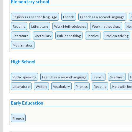
Elementary school
English as a second language
French
French as a second language
Reading
Litterature
Work Methodologies
Work methodology
Hom
Literature
Vocabulary
Public speaking
Phonics
Problem solving
Mathematics
High School
Public speaking
French as a second language
French
Grammar
H
Litterature
Writing
Vocabulary
Phonics
Reading
Help with h
Early Education
French