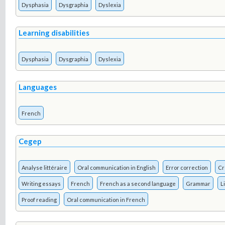
Dysphasia
Dysgraphia
Dyslexia
Learning disabilities
Dysphasia
Dysgraphia
Dyslexia
Languages
French
Cegep
Analyse littéraire
Oral communication in English
Error correction
Cr
Writing essays
French
French as a second language
Grammar
L
Proof reading
Oral communication in French