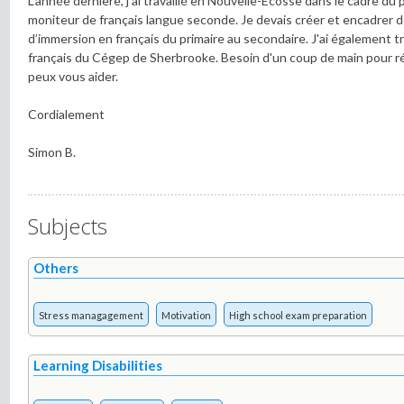
L’année dernière, j’ai travaillé en Nouvelle-Écosse dans le cadre
moniteur de français langue seconde. Je devais créer et encadrer d
d’immersion en français du primaire au secondaire. J'ai également tr
français du Cégep de Sherbrooke. Besoin d'un coup de main pour réd
peux vous aider.
Cordialement
Simon B.
Subjects
Others
Stress managagement
Motivation
High school exam preparation
Learning Disabilities