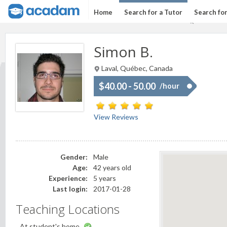
Home
Search for a Tutor
Search fo
Simon B.
Laval, Québec, Canada
$40.00 - 50.00
/hour
View Reviews
Gender:
Male
Age:
42 years old
Experience:
5 years
Last login:
2017-01-28
Teaching Locations
At student's home