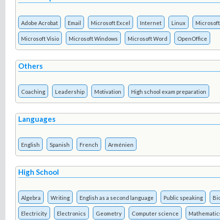
Adobe Acrobat
Email
Microsoft Excel
Internet
Linux
Microsoft
Microsoft Visio
Microsoft Windows
Microsoft Word
OpenOffice
Others
Coaching
Leadership
Motivation
High school exam preparation
Languages
English
Spanish
French
Arménien
High School
Algebra
Writing
English as a second language
Public speaking
Bi
Electricity
Electronics
Geometry
Computer science
Mathematic