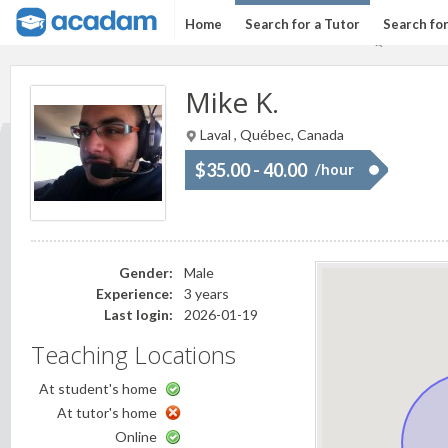
Home
Search for a Tutor
Search fo
Mike K.
Laval , Québec, Canada
$35.00 - 40.00
/hour
Gender:
Male
Experience:
3 years
Last login:
2026-01-19
Teaching Locations
At student's home
At tutor's home
Online