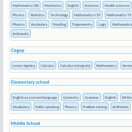
Mathematics 536
Mechanics
English
Sciences
Health sciences
Physics
Statistics
Technology
Mathematics CST
Mathematics TS
Phonics
Vocabulary
Reading
Trigonometry
Logic
Mathematic
Arithmetic
Cegep
Linear algebra
Calculus
Calculus (integrals)
Mathematics
Vector
Elementary school
English as a second language
Geometry
Grammar
English
Writin
Vocabulary
Public speaking
Phonics
Problem solving
Arithmetic
Middle School