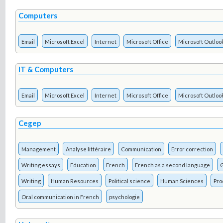
Computers
Email
Microsoft Excel
Internet
Microsoft Office
Microsoft Outloo
IT & Computers
Email
Microsoft Excel
Internet
Microsoft Office
Microsoft Outloo
Cegep
Management
Analyse littéraire
Communication
Error correction
Writing essays
Education
French
French as a second language
Writing
Human Resources
Political science
Human Sciences
Pro
Oral communication in French
psychologie