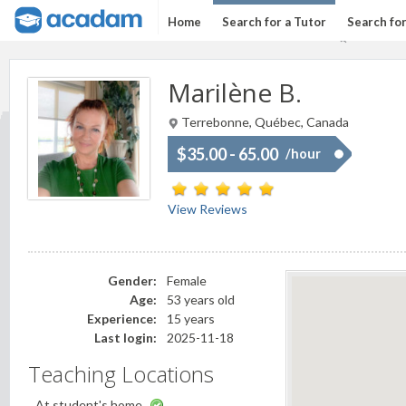
Home
Search for a Tutor
Search fo
Marilène B.
Terrebonne, Québec, Canada
$35.00 - 65.00
/hour
View Reviews
Gender:
Female
Age:
53 years old
Experience:
15 years
Last login:
2025-11-18
Teaching Locations
At student's home