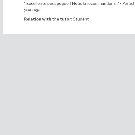
" Excellente pédagogue ! Nous la recommandons. " -
Posted
years ago
Relation with the tutor:
Student