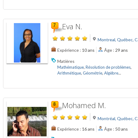
Eva N.
Montreal, Québec, 
Expérience :
10 ans
Âge :
29 ans
Matières
Mathématique
,
Résolution de problèmes
,
Arithmétique
,
Géométrie
,
Algèbre
...
Mohamed M.
Montréal, Québec, 
Expérience :
16 ans
Âge :
50 ans