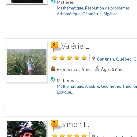
Matières
Mathématique
,
Résolution de problèmes
,
Arithmétique
,
Géométrie
,
Algèbre
...
Valérie L.
Carignan, Québec, 
Expérience :
6 ans
Âge :
39 ans
Matières
Mathématique
,
Algèbre
,
Géométrie
,
Trigono
Logique
...
Simon L.