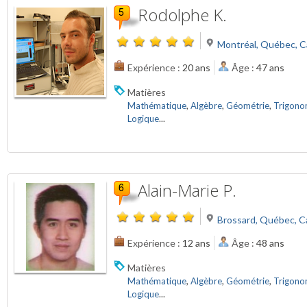
Rodolphe K.
Montréal, Québec, 
Expérience :
20 ans
Âge :
47 ans
Matières
Mathématique
,
Algèbre
,
Géométrie
,
Trigono
Logique
...
Alain-Marie P.
Brossard, Québec, 
Expérience :
12 ans
Âge :
48 ans
Matières
Mathématique
,
Algèbre
,
Géométrie
,
Trigono
Logique
...