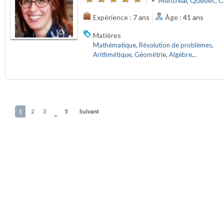
Montreal, Québec, 
Expérience :
7 ans
Âge :
41 ans
Matières
Mathématique
,
Résolution de problèmes
,
Arithmétique
,
Géométrie
,
Algèbre
...
1
2
3
5
Suivant
...