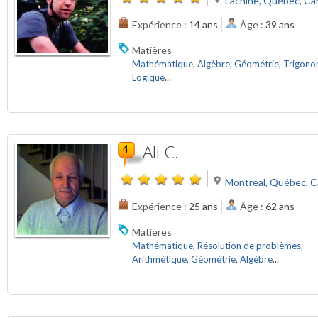
Lachine, Québec, Ca
Expérience :
14 ans
Âge :
39 ans
Matières
Mathématique
,
Algèbre
,
Géométrie
,
Trigono
Logique
...
Ali C.
Montreal, Québec, 
Expérience :
25 ans
Âge :
62 ans
Matières
Mathématique
,
Résolution de problèmes
,
Arithmétique
,
Géométrie
,
Algèbre
...