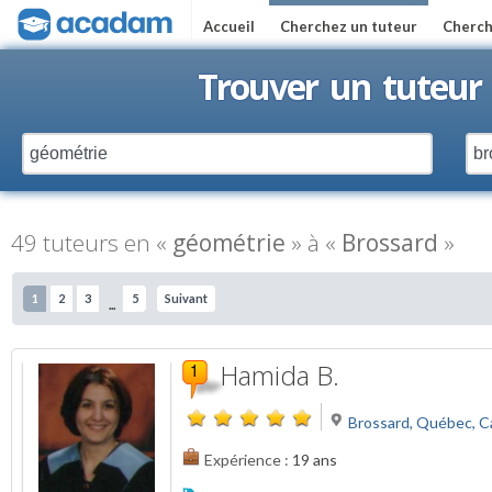
Accueil
Cherchez un tuteur
Cherch
Trouver un tuteur
49 tuteurs en «
géométrie
» à «
Brossard
»
1
2
3
5
Suivant
...
Hamida B.
Brossard, Québec, 
Expérience :
19 ans