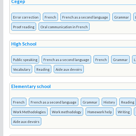
Cegep
Error correction
French
French as a second language
Grammar
Proof reading
Oral communication in French
High School
Public speaking
French as a second language
French
Grammar
L
Vocabulary
Reading
Aide aux devoirs
Elementary school
French
French as a second language
Grammar
History
Reading
Work Methodologies
Work methodology
Homework help
Writing
Aide aux devoirs