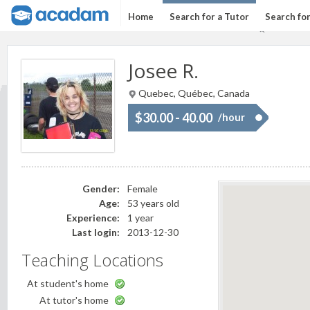
Home
Search for a Tutor
Search fo
Josee R.
Quebec, Québec, Canada
$30.00 - 40.00
/hour
Gender:
Female
Age:
53 years old
Experience:
1 year
Last login:
2013-12-30
Teaching Locations
At student's home
At tutor's home