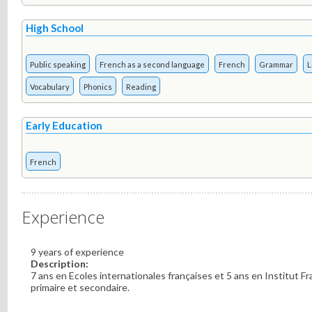
High School
Public speaking
French as a second language
French
Grammar
L
Vocabulary
Phonics
Reading
Early Education
French
Experience
9 years of experience
Description:
7 ans en Ecoles internationales françaises et 5 ans en Institut Fr
primaire et secondaire.