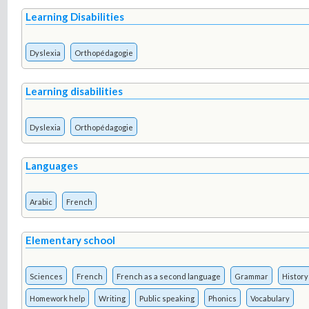
Learning Disabilities
Dyslexia
Orthopédagogie
Learning disabilities
Dyslexia
Orthopédagogie
Languages
Arabic
French
Elementary school
Sciences
French
French as a second language
Grammar
History
Homework help
Writing
Public speaking
Phonics
Vocabulary