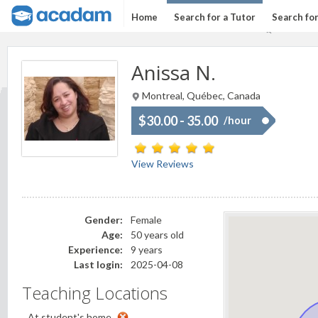
Home
Search for a Tutor
Search fo
Anissa N.
Montreal, Québec, Canada
$30.00 - 35.00
/hour
View Reviews
Gender:
Female
Age:
50 years old
Experience:
9 years
Last login:
2025-04-08
Teaching Locations
At student's home